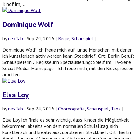
Kinofilm,...
Dominique Wolf
by
nexTab
|
Sep 24, 2016
|
Regie
,
Schauspiel
|
Dominique Wolf Ich freue mich auf junge Menschen, mit denen
ich künstlerisch aktiv werden kann. Steckbrief: Ort: Berlin Beruf:
Schauspielerin / Regisseurin Spezialisierung: Spielfilm, TV-Serie
Social Media: Homepage Ich freue mich, mit den Kiezsprossen
arbeiten...
Elsa Loy
by
nexTab
|
Sep 24, 2016
|
Choreografie
,
Schauspiel
,
Tanz
|
Elsa Loy Ich finde es sehr wichtig, dass Kinder die Möglichkeit
bekommen, abseits von dem normalen Schulalltag, sich
künstlerisch und kreativ auszuprobieren. Steckbrief: Ort: Berlin
Beruf: Tänzerin / Choreografin / Schauspielerin Spezialisierung: